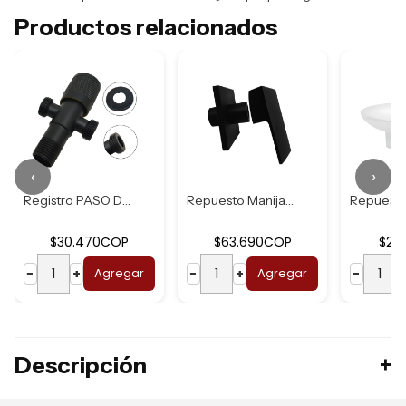
Productos relacionados
‹
›
Registro PASO Dob...
Repuesto Manija N...
$30.470COP
$63.690COP
$21
−
+
Agregar
−
+
Agregar
−
Descripción