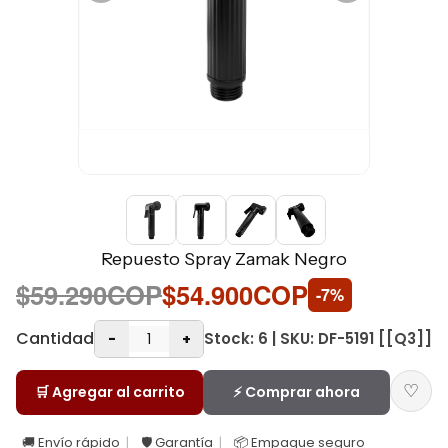
Repuesto Spray Zamak Negro
$59.290COP
$54.900COP
-7%
Cantidad
Stock: 6 | SKU: DF-5191 [[Q3]]
-
+
♡
🛒 Agregar al carrito
⚡ Comprar ahora
🚚 Envío rápido
🛡️ Garantía
📦 Empaque seguro