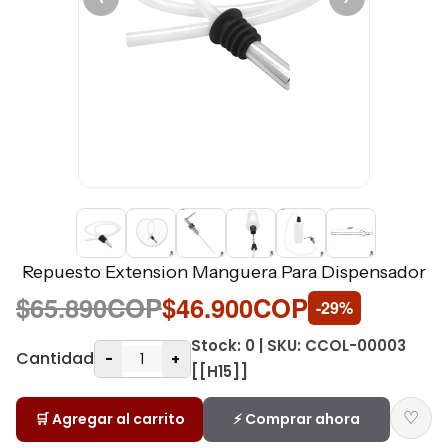
Repuesto Extension Manguera Para Dispensador
$65.890COP
$46.900COP
-29%
Stock: 0 | SKU: CCOL-00003
Cantidad
-
+
[[H15]]
♡
🛒 Agregar al carrito
⚡ Comprar ahora