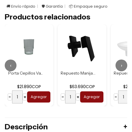
🚚 Envío rápido
🛡️ Garantía
📦 Empaque seguro
Productos relacionados
‹
›
Porta Cepillos Va...
Repuesto Manija N...
$21.890COP
$63.690COP
$21
−
+
Agregar
−
+
Agregar
−
Descripción