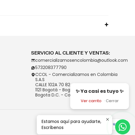
SERVICIO AL CLIENTE Y VENTAS:
comercializamosencolombia@outlook.com
573208377790
CCOL - Comercializamos en Colombia
S.A.S
CALLE 102A 70 82
1121 Bogotá - Bogotá D.C.
✨ Ya casi es tuyo ✨
Bogota D.C. - Colombia
Ver carrito
·
Cerrar
Estamos aquí para ayudarte,
Escríbenos