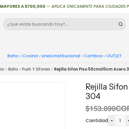
ORES A $700,000
—
APLICA ÚNICAMENTE PARA CIUDADES PRINCIPAL
Baño
Cocina
Linea Institucional
Combos
OUTLET
cio
Baño
Push Y Sifones
Rejilla Sifon Piso 50cmx10cm Acero 
Rejilla Sif
304
$153.890CO
Cantidad
-