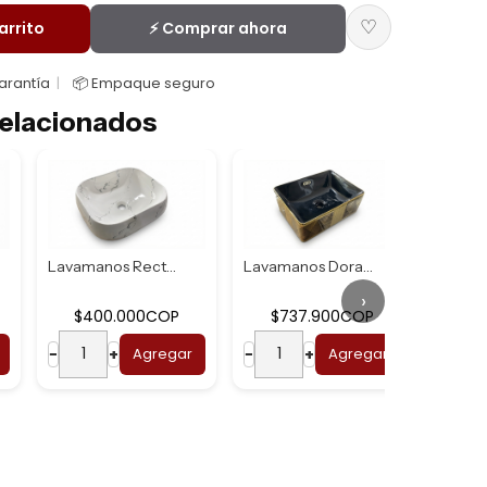
♡
arrito
⚡ Comprar ahora
Garantía
📦 Empaque seguro
elacionados
Lavamanos Rectang...
Lavamanos Dorado ...
›
$400.000COP
$737.900COP
$7
−
+
Agregar
−
+
Agregar
−