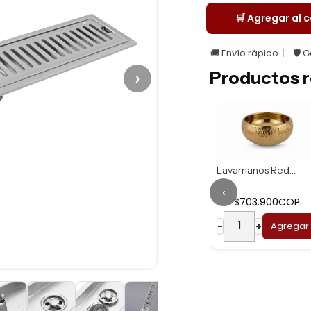
🛒 Agregar al c
🚚 Envío rápido
🛡️ 
›
Productos r
Lavamanos Redondo...
‹
$703.900COP
Lavamanos Redondo...
−
+
Agregar
$669.900COP
−
+
Agregar