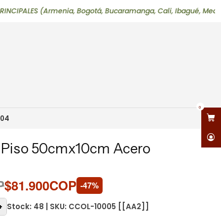
ES (Armenia, Bogotá, Bucaramanga, Cali, Ibagué, Medellín, Mani
0
304
on Piso 50cmx10cm Acero
P
$81.900COP
-47%
Stock: 48 | SKU: CCOL-10005 [[AA2]]
+