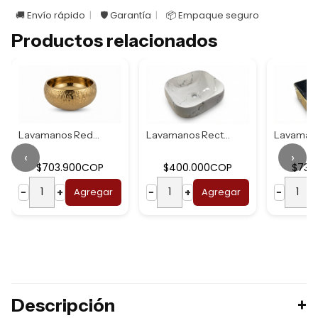
🚚 Envío rápido
🛡️ Garantía
📦 Empaque seguro
Productos relacionados
Lavamanos Redondo...
Lavamanos Rectang...
‹
›
$703.900COP
$400.000COP
$737
−
+
Agregar
−
+
Agregar
−
Descripción