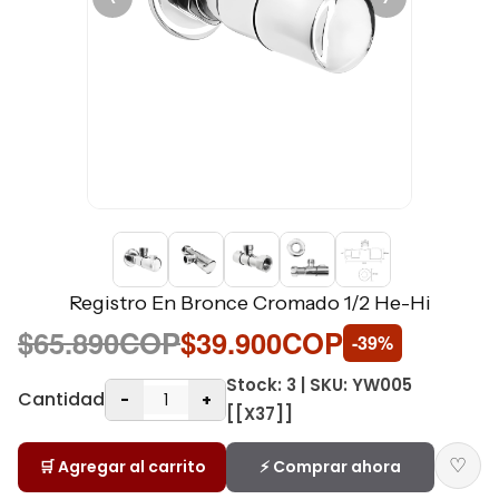
Registro En Bronce Cromado 1/2 He-Hi
$65.890COP
$39.900COP
-39%
Stock: 3 | SKU: YW005
Cantidad
-
+
[[X37]]
♡
🛒 Agregar al carrito
⚡ Comprar ahora