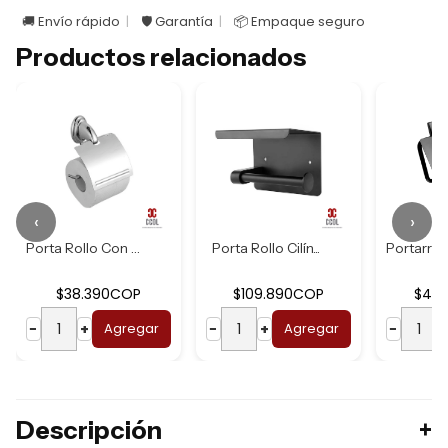
🚚 Envío rápido
🛡️ Garantía
📦 Empaque seguro
Productos relacionados
‹
›
Porta Rollo Con C...
Porta Rollo Cilín...
$38.390COP
$109.890COP
$44
−
+
Agregar
−
+
Agregar
−
Descripción