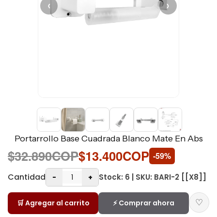
‹
›
Portarrollo Base Cuadrada Blanco Mate En Abs
$32.890COP
$13.400COP
-59%
Cantidad
Stock: 6 | SKU: BARI-2 [[X8]]
-
+
♡
🛒 Agregar al carrito
⚡ Comprar ahora