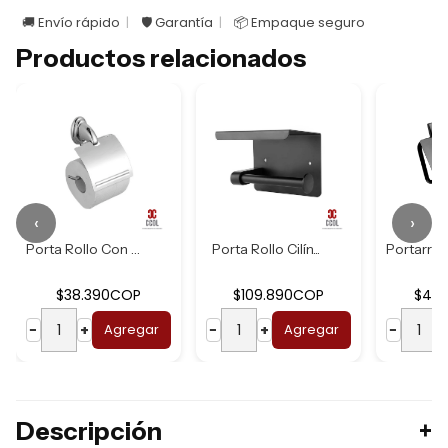
🚚 Envío rápido
🛡️ Garantía
📦 Empaque seguro
Productos relacionados
‹
›
Porta Rollo Con C...
Porta Rollo Cilín...
$38.390COP
$109.890COP
$44
−
+
Agregar
−
+
Agregar
−
Descripción