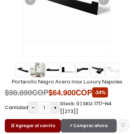
Portarollo Negro Acero Inox Luxury Napoles
$98.890COP
$64.900COP
-34%
Stock: 0 | SKU: 1717-N4
Cantidad
-
+
[[ZT3]]
♡
🛒 Agregar al carrito
⚡ Comprar ahora