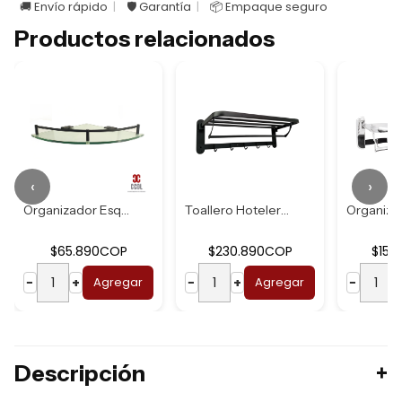
🚚 Envío rápido
🛡️ Garantía
📦 Empaque seguro
Productos relacionados
‹
›
Organizador Esqui...
Toallero Hotelero...
$65.890COP
$230.890COP
$153
−
+
Agregar
−
+
Agregar
−
Descripción