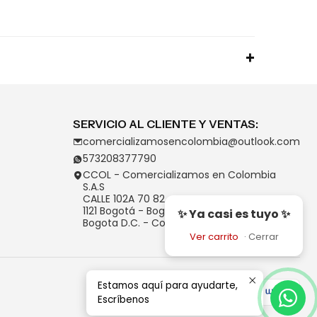
SERVICIO AL CLIENTE Y VENTAS:
comercializamosencolombia@outlook.com
573208377790
CCOL - Comercializamos en Colombia
S.A.S
CALLE 102A 70 82
1121 Bogotá - Bogotá D.C.
✨ Ya casi es tuyo ✨
Bogota D.C. - Colombia
Ver carrito
·
Cerrar
Estamos aquí para ayudarte,
Escríbenos