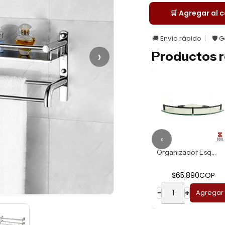
🛒 Agregar al c
🚚 Envío rápido
🛡️ 
›
Productos r
‹
Organizador Esqui...
Organizador Esqui...
$65.890COP
$65.890COP
−
+
Agregar
−
+
Agregar