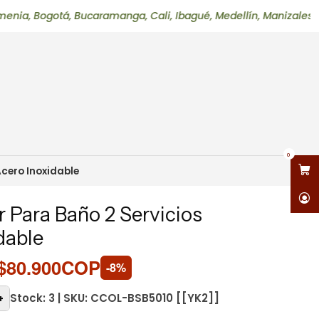
otá, Bucaramanga, Cali, Ibagué, Medellín, Manizales, Neiva, Pe
0
cero Inoxidable
 Para Baño 2 Servicios
dable
$80.900COP
-8%
Stock: 3 | SKU: CCOL-BSB5010 [[YK2]]
+