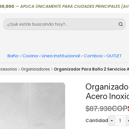
00
—
APLICA ÚNICAMENTE PARA CIUDADES PRINCIPALES (Armenia, Bog
Baño
Cocina
Linea Institucional
Combos
OUTLET
cesorios
Organizadores
Organizador Para Baño 2 Servicios A
Organizador
Acero Inoxi
$87.930COP
Cantidad
-