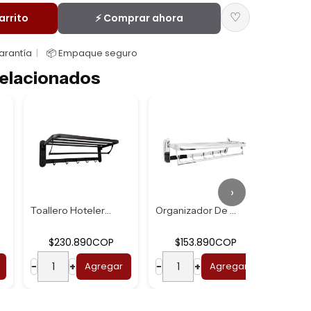
♡
arrito
⚡ Comprar ahora
Garantía
📦 Empaque seguro
elacionados
›
Toallero Hotelero...
Organizador De To...
$230.890COP
$153.890COP
$
−
+
Agregar
−
+
Agregar
−