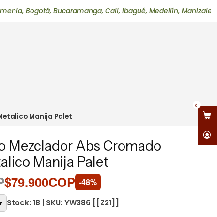
gotá, Bucaramanga, Cali, Ibagué, Medellín, Manizales, Neiva, P
0
talico Manija Palet
 Mezclador Abs Cromado
lico Manija Palet
P
$79.900COP
-48%
Stock: 18 | SKU: YW386 [[Z21]]
+