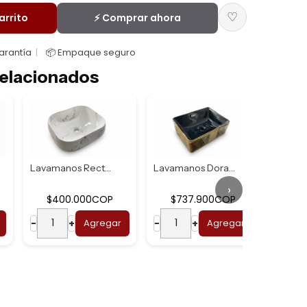
♡
arrito
⚡ Comprar ahora
Garantía
📦 Empaque seguro
elacionados
Lavamanos Rectang...
Lavamanos Dorado ...
›
$400.000COP
$737.900COP
$7
−
+
Agregar
−
+
Agregar
−