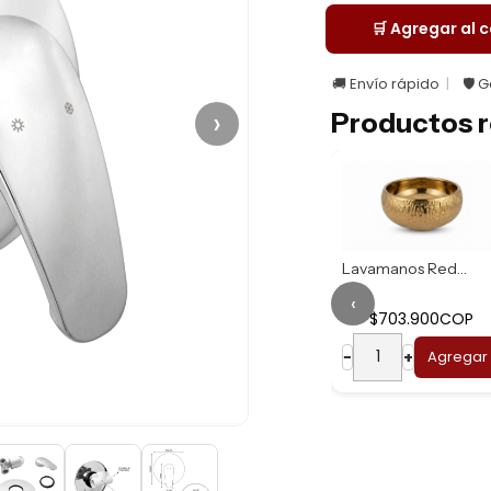
🛒 Agregar al c
🚚 Envío rápido
🛡️ 
›
Productos r
Lavamanos Redondo...
‹
$703.900COP
Lavamanos Redondo...
−
+
Agregar
$669.900COP
−
+
Agregar