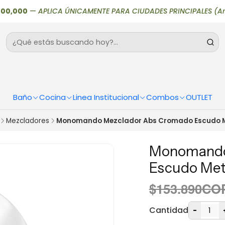
000
—
APLICA ÚNICAMENTE PARA CIUDADES PRINCIPALES (Armenia, Bo
Baño
Cocina
Linea Institucional
Combos
OUTLET
Mezcladores
Monomando Mezclador Abs Cromado Escudo Me
Monomando
Escudo Meta
$153.890CO
Cantidad
-