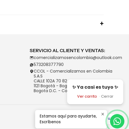
SERVICIO AL CLIENTE Y VENTAS:
comercializamosencolombia@outlook.com
573208377790
CCOL - Comercializamos en Colombia
S.A.S
CALLE 102A 70 82
1121 Bogotá - Bogotá D.C.
✨ Ya casi es tuyo ✨
Bogota D.C. - Colombia
Ver carrito
·
Cerrar
Estamos aquí para ayudarte,
Escríbenos