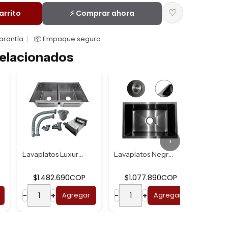
♡
arrito
⚡ Comprar ahora
Garantía
📦 Empaque seguro
elacionados
›
Lavaplatos Luxury...
Lavaplatos Negro ...
$1.482.690COP
$1.077.890COP
$2
−
+
Agregar
−
+
Agregar
−