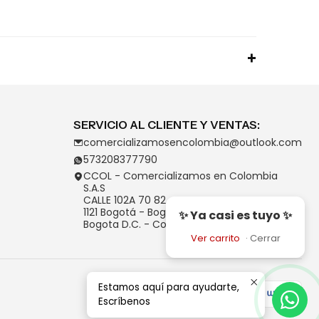
SERVICIO AL CLIENTE Y VENTAS:
comercializamosencolombia@outlook.com
573208377790
CCOL - Comercializamos en Colombia
S.A.S
CALLE 102A 70 82
1121 Bogotá - Bogotá D.C.
✨ Ya casi es tuyo ✨
Bogota D.C. - Colombia
Ver carrito
·
Cerrar
Estamos aquí para ayudarte,
Escríbenos