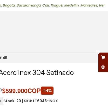
 Bucaramanga, Cali, Ibagué, Medellín, Manizales, Neiva, Pereir
0
0*45
Acero Inox 304 Satinado
P
$599.900COP
-14%
Stock: 20 | SKU: LT6045-INOX
+