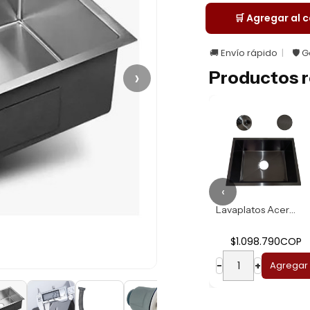
🛒 Agregar al c
🚚 Envío rápido
🛡️ 
›
Productos r
‹
Lavaplatos Acero ...
Lavaplatos Acero ...
$1.077.890COP
$1.098.790COP
−
+
Agregar
−
+
Agregar