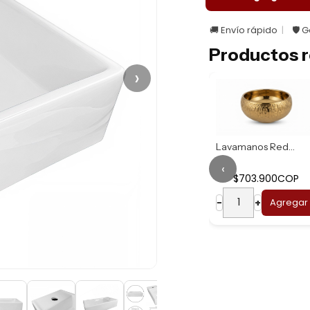
🚚 Envío rápido
🛡️ 
Productos r
›
Lavamanos Redondo...
‹
$703.900COP
Lavamanos Redondo...
−
+
Agregar
$669.900COP
−
+
Agregar