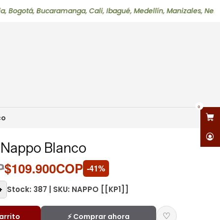
 Bucaramanga, Cali, Ibagué, Medellín, Manizales, Neiva, Pereir
0
co
Nappo Blanco
P
$109.900COP
-41%
Stock: 387 | SKU: NAPPO [[KP1]]
+
♡
arrito
⚡ Comprar ahora