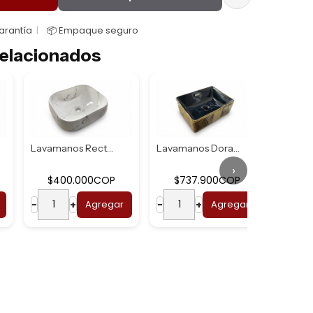
Garantía
📦 Empaque seguro
elacionados
Lavamanos Rectang...
Lavamanos Dorado ...
›
$400.000COP
$737.900COP
$7
−
+
Agregar
−
+
Agregar
−