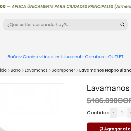
—
APLICA ÚNICAMENTE PARA CIUDADES PRINCIPALES (Armenia, Bogotá,
Baño
Cocina
Linea Institucional
Combos
OUTLET
nicio
Baño
Lavamanos
Sobreponer
Lavamanos Nappo Blan
Lavamanos 
$186.890CO
Cantidad
-
🛒 Agregar al c