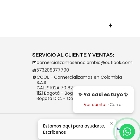
SERVICIO AL CLIENTE Y VENTAS:
comercializamosencolombia@outlook.com
573208377790
CCOL - Comercializamos en Colombia
S.A.S
CALLE 102A 70 82
1121 Bogotá - Bogotá D.C.
✨ Ya casi es tuyo ✨
Bogota D.C. - Colombia
Ver carrito
·
Cerrar
Estamos aquí para ayudarte,
Escríbenos