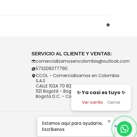
SERVICIO AL CLIENTE Y VENTAS:
comercializamosencolombia@outlook.com
573208377790
CCOL - Comercializamos en Colombia
S.A.S
CALLE 102A 70 82
1121 Bogotá - Bogotá D.C.
✨ Ya casi es tuyo ✨
Bogota D.C. - Colombia
Ver carrito
·
Cerrar
Estamos aquí para ayudarte,
Escríbenos