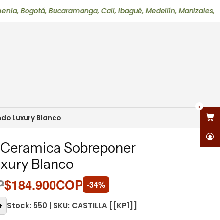
otá, Bucaramanga, Cali, Ibagué, Medellín, Manizales, Neiva, Pe
0
do Luxury Blanco
Ceramica Sobreponer
xury Blanco
P
$184.900COP
-34%
Stock: 550 | SKU: CASTILLA [[KP1]]
+