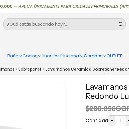
00
—
APLICA ÚNICAMENTE PARA CIUDADES PRINCIPALES (Armenia, Bog
Baño
Cocina
Linea Institucional
Combos
OUTLET
amanos
Sobreponer
Lavamanos Ceramica Sobreponer Redon
Lavamanos 
Redondo Lu
$280.390CO
Cantidad
-