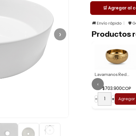
🛒 Agregar al c
🚚 Envío rápido
🛡️ 
›
Productos r
Lavamanos Redondo...
‹
$703.900COP
Lavamanos Redondo...
−
+
Agregar
$669.900COP
−
+
Agregar