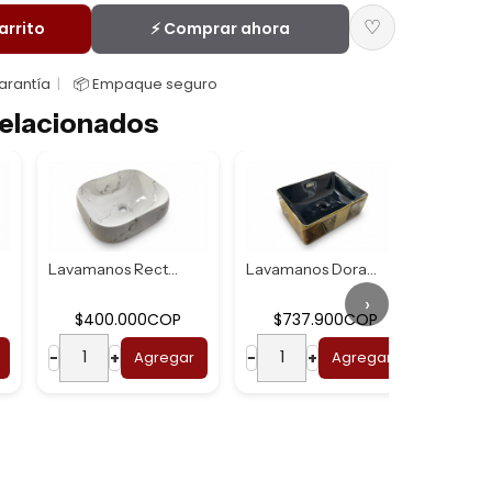
♡
arrito
⚡ Comprar ahora
Garantía
📦 Empaque seguro
elacionados
Lavamanos Rectang...
Lavamanos Dorado ...
›
$400.000COP
$737.900COP
$7
−
+
Agregar
−
+
Agregar
−