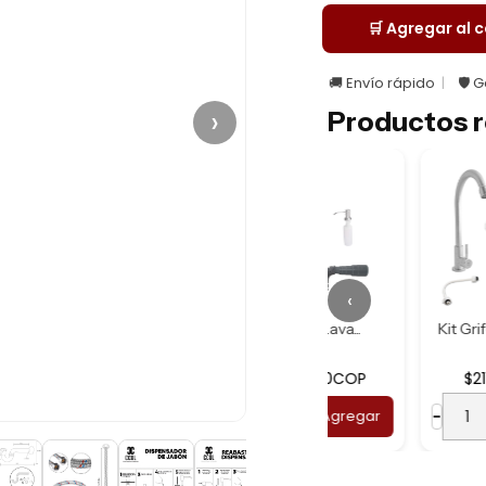
🛒 Agregar al c
🚚 Envío rápido
🛡️ 
›
Productos r
‹
Pack X2 Tapon Hue...
Kit Griferia Lava...
Kit Griferia Lava...
16.390COP
$307.890COP
$211.090COP
+
Agregar
−
+
Agregar
−
+
Agrega