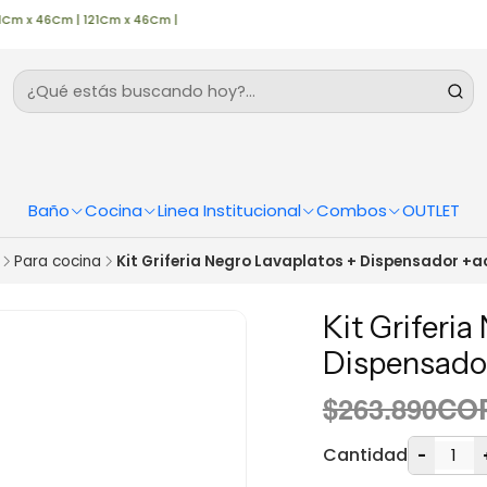
x 46Cm | 121Cm x 46Cm |
ENVÍO GRATIS POR COMPRAS M
Baño
Cocina
Linea Institucional
Combos
OUTLET
Para cocina
Kit Griferia Negro Lavaplatos + Dispensador +
Kit Griferia
Dispensado
$263.890CO
Cantidad
-