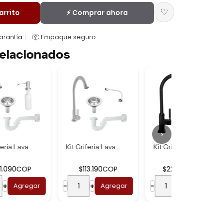
♡
arrito
⚡ Comprar ahora
Garantía
📦 Empaque seguro
elacionados
›
Kit Griferia Lava...
Kit Griferia Uso ...
$113.190COP
$222.090COP
r
−
+
Agregar
−
+
Agregar