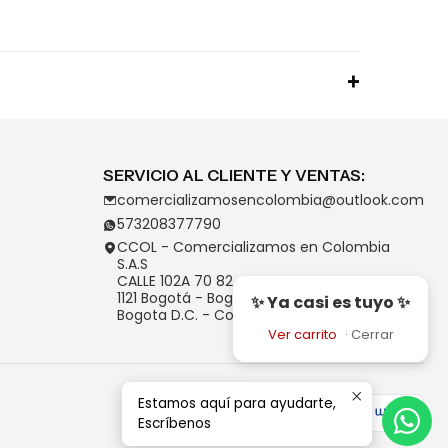
SERVICIO AL CLIENTE Y VENTAS:
comercializamosencolombia@outlook.com
573208377790
CCOL - Comercializamos en Colombia
S.A.S
CALLE 102A 70 82
1121 Bogotá - Bogotá D.C.
✨ Ya casi es tuyo ✨
Bogota D.C. - Colombia
Ver carrito
·
Cerrar
Estamos aquí para ayudarte,
Escríbenos