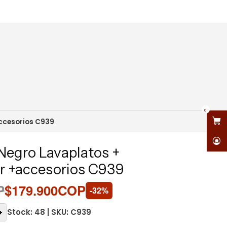
AYORES A $700,000
—
APLICA ÚNICAMENTE PARA CIUDADES PRINCIP
0
accesorios C939
 Negro Lavaplatos +
r +accesorios C939
P
$179.900COP
-32%
Stock: 48 | SKU: C939
+