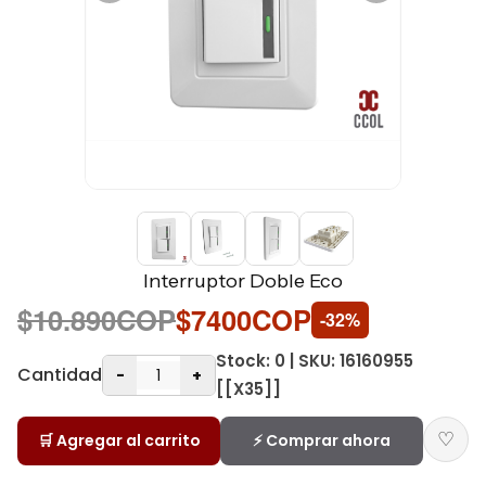
Interruptor Doble Eco
$10.890COP
$7400COP
-32%
Stock: 0 | SKU: 16160955
Cantidad
-
+
[[X35]]
♡
🛒 Agregar al carrito
⚡ Comprar ahora