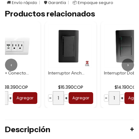
🚚 Envío rápido
🛡️ Garantía
📦 Empaque seguro
Productos relacionados
‹
›
Toma + Conector U...
Interruptor Ancho...
Interruptor Doble...
I
P
$16.390COP
$14.190COP
egar
−
+
Agregar
−
+
Agregar
−
Descripción