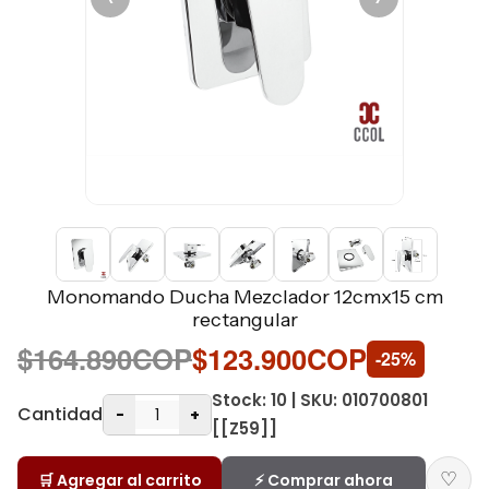
Monomando Ducha Mezclador 12cmx15 cm
rectangular
$164.890COP
$123.900COP
-25%
Stock: 10 | SKU: 010700801
Cantidad
-
+
[[Z59]]
♡
🛒 Agregar al carrito
⚡ Comprar ahora