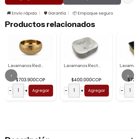
🚚 Envío rápido
🛡️ Garantía
📦 Empaque seguro
Productos relacionados
Lavamanos Redondo...
Lavamanos Rectang...
‹
›
$703.900COP
$400.000COP
$737
−
+
Agregar
−
+
Agregar
−