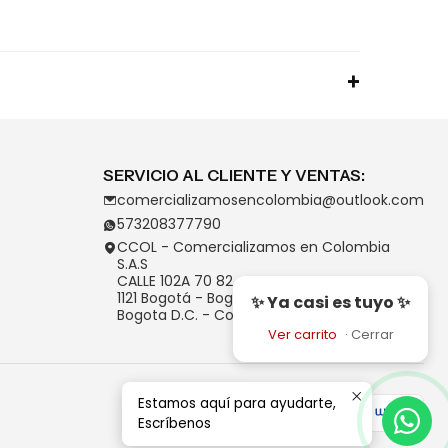
SERVICIO AL CLIENTE Y VENTAS:
comercializamosencolombia@outlook.com
573208377790
CCOL - Comercializamos en Colombia
S.A.S
CALLE 102A 70 82
1121 Bogotá - Bogotá D.C.
✨ Ya casi es tuyo ✨
Bogota D.C. - Colombia
Ver carrito
·
Cerrar
Estamos aquí para ayudarte,
Escríbenos