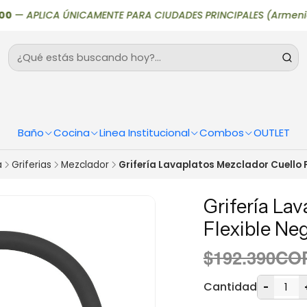
—
APLICA ÚNICAMENTE PARA CIUDADES PRINCIPALES (Armenia, Bogotá,
Baño
Cocina
Linea Institucional
Combos
OUTLET
a
Griferias
Mezclador
Grifería Lavaplatos Mezclador Cuello F
Grifería La
Flexible Ne
$192.390CO
Cantidad
-