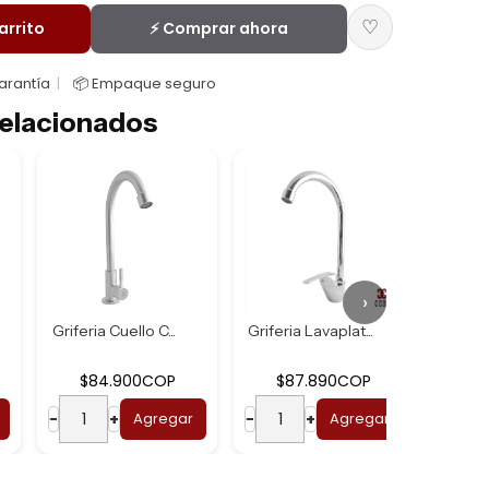
♡
arrito
⚡ Comprar ahora
Garantía
📦 Empaque seguro
elacionados
›
Griferia Cuello C...
Griferia Lavaplat...
$84.900COP
$87.890COP
$
−
+
Agregar
−
+
Agregar
−