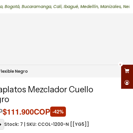
 Bucaramanga, Cali, Ibagué, Medellín, Manizales, Neiva, Pereir
0
lexible Negro
vaplatos Mezclador Cuello
gro
P
$111.900COP
-42%
Stock: 7 | SKU: CCOL-1200-N [[YG5]]
+