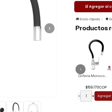
🛒 Agregar al c
🚚 Envío rápido
🛡️ 
›
Productos r
‹
Griferia Lavaplat...
Griferia Monocont...
$143.770COP
$159.170COP
−
+
Agregar
−
+
Agregar