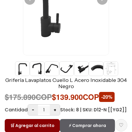
Grifería Lavaplatos Cuello L Acero Inoxidable 304
Negro
$175.890COP
$139.900COP
-20%
Cantidad
Stock: 8 | SKU: D12-N [[YG2]]
-
+
♡
🛒 Agregar al carrito
⚡ Comprar ahora