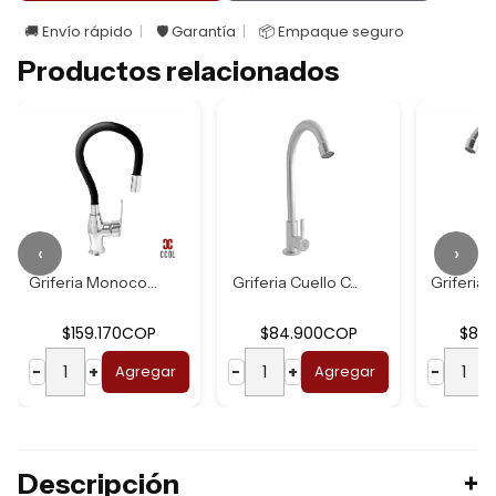
🚚 Envío rápido
🛡️ Garantía
📦 Empaque seguro
Productos relacionados
‹
›
Griferia Monocont...
Griferia Cuello C...
Griferia L
$159.170COP
$84.900COP
$87
−
+
Agregar
−
+
Agregar
−
Descripción