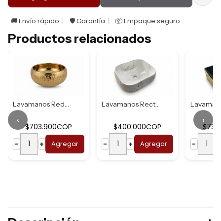
🚚 Envío rápido
🛡️ Garantía
📦 Empaque seguro
Productos relacionados
Lavamanos Redondo...
Lavamanos Rectang...
‹
›
$703.900COP
$400.000COP
$737
−
+
Agregar
−
+
Agregar
−