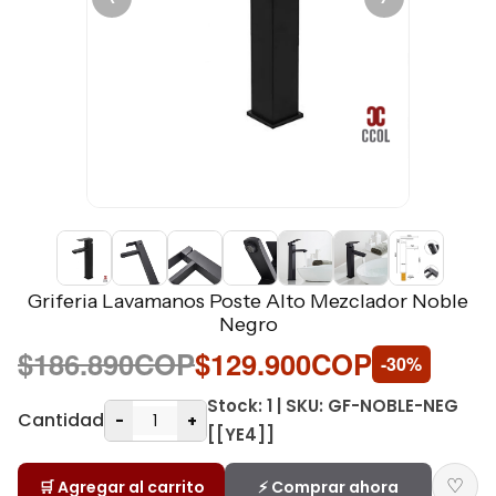
Griferia Lavamanos Poste Alto Mezclador Noble
Negro
$186.890COP
$129.900COP
-30%
Stock: 1 | SKU: GF-NOBLE-NEG
Cantidad
-
+
[[YE4]]
♡
🛒 Agregar al carrito
⚡ Comprar ahora