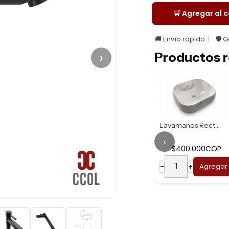
🛒 Agregar al c
🚚 Envío rápido
🛡️ 
›
Productos r
Lavamanos Redondo...
Lavamanos Rectang...
‹
$703.900COP
$400.000COP
Lavamanos Redondo...
−
+
Agregar
−
+
Agregar
69.900COP
+
Agregar