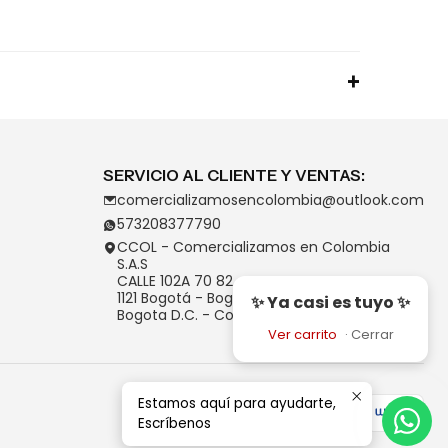
SERVICIO AL CLIENTE Y VENTAS:
comercializamosencolombia@outlook.com
573208377790
CCOL - Comercializamos en Colombia
S.A.S
CALLE 102A 70 82
1121 Bogotá - Bogotá D.C.
✨ Ya casi es tuyo ✨
Bogota D.C. - Colombia
Ver carrito
·
Cerrar
Estamos aquí para ayudarte,
Escríbenos