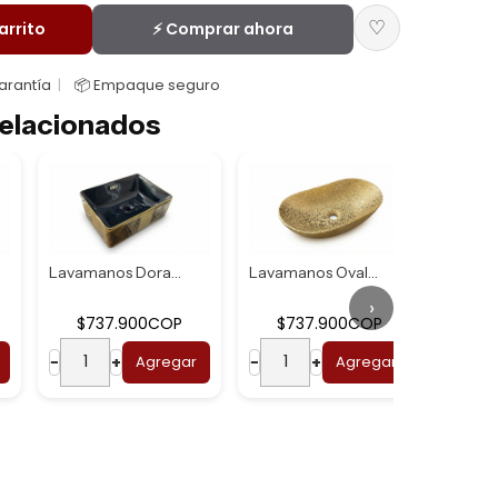
♡
arrito
⚡ Comprar ahora
Garantía
📦 Empaque seguro
elacionados
Lavamanos Dorado ...
Lavamanos Ovalado...
›
$737.900COP
$737.900COP
$
−
+
Agregar
−
+
Agregar
−