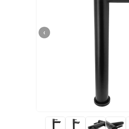
‹
$6
−