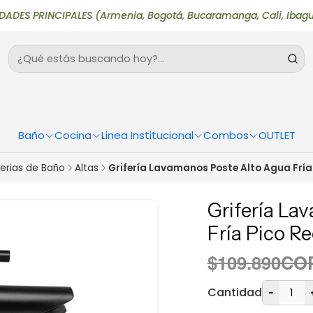
RINCIPALES (Armenia, Bogotá, Bucaramanga, Cali, Ibagué, Medell
Baño
Cocina
Linea Institucional
Combos
OUTLET
ferias de Baño
Altas
Grifería Lavamanos Poste Alto Agua Fría
Grifería La
Fría Pico R
$109.890CO
Cantidad
-