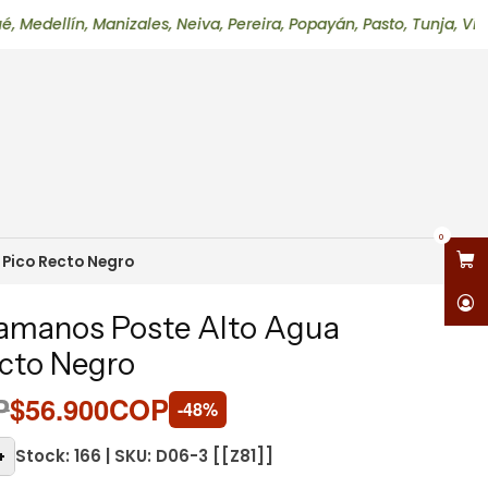
ín, Manizales, Neiva, Pereira, Popayán, Pasto, Tunja, Villavic
0
 Pico Recto Negro
vamanos Poste Alto Agua
ecto Negro
P
$56.900COP
-48%
Stock: 166 | SKU: D06-3 [[Z81]]
+