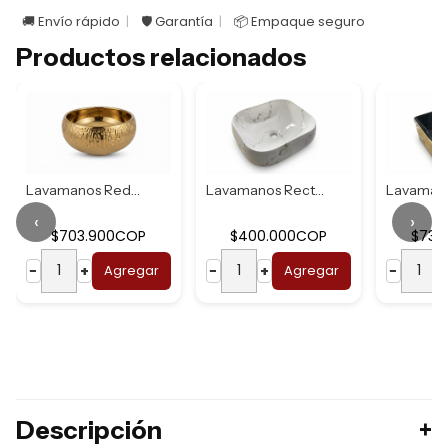
🚚 Envío rápido
🛡️ Garantía
📦 Empaque seguro
Productos relacionados
Lavamanos Redondo...
Lavamanos Rectang...
‹
›
$703.900COP
$400.000COP
$737
−
+
Agregar
−
+
Agregar
−
Descripción