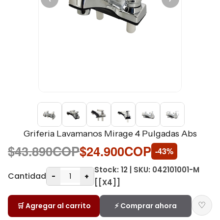
Griferia Lavamanos Mirage 4 Pulgadas Abs
$43.890COP
$24.900COP
-43%
Stock: 12 | SKU: 042101001-M
Cantidad
-
+
[[X4]]
♡
🛒 Agregar al carrito
⚡ Comprar ahora