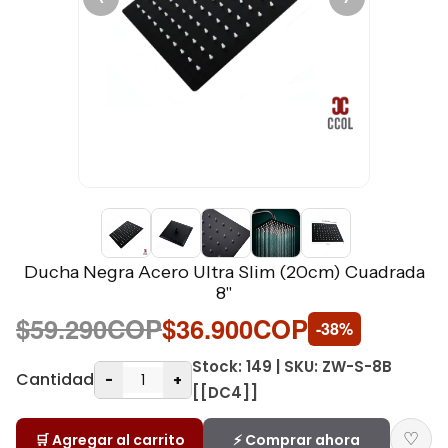
Ducha Negra Acero Ultra Slim (20cm) Cuadrada
8"
$59.290COP
$36.900COP
-38%
Stock: 149 | SKU: ZW-S-8B
Cantidad
-
+
[[DC4]]
♡
🛒 Agregar al carrito
⚡ Comprar ahora