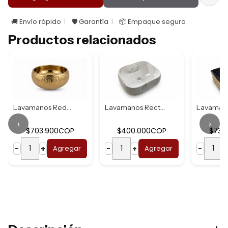
🚚 Envío rápido
🛡️ Garantía
📦 Empaque seguro
Productos relacionados
Lavamanos Redondo...
Lavamanos Rectang...
‹
›
$703.900COP
$400.000COP
$737
−
+
Agregar
−
+
Agregar
−