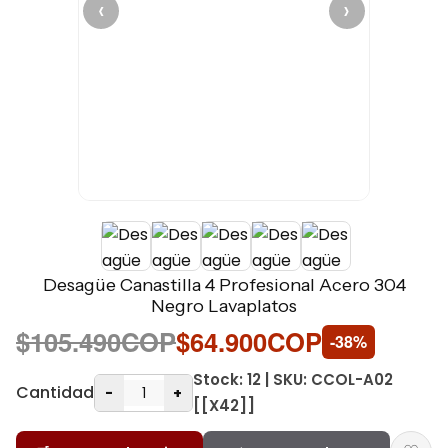
‹
›
Desagüe Canastilla 4 Profesional Acero 304
Negro Lavaplatos
$105.490COP
$64.900COP
-38%
Stock: 12 | SKU: CCOL-A02
Cantidad
-
+
[[X42]]