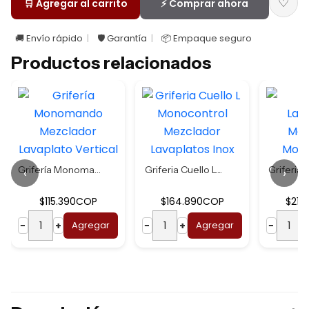
♡
🛒 Agregar al carrito
⚡ Comprar ahora
🚚 Envío rápido
🛡️ Garantía
📦 Empaque seguro
Productos relacionados
Grifería Monomand...
Griferia Cuello L...
Griferia L
‹
›
$115.390COP
$164.890COP
$219
−
+
Agregar
−
+
Agregar
−