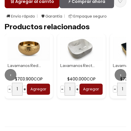
♡
🛒 Agregar al carrito
⚡ Comprar ahora
🚚 Envío rápido
🛡️ Garantía
📦 Empaque seguro
Productos relacionados
Lavamanos Redondo...
Lavamanos Rectang...
‹
›
$703.900COP
$400.000COP
$737
−
+
Agregar
−
+
Agregar
−