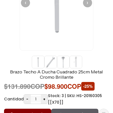
‹
›
Brazo Techo A Ducha Cuadrado 25cm Metal
Cromo Brillante
$131.890COP
$98.900COP
-25%
Stock: 3 | SKU: HS-20160305
Cantidad
-
+
[[X70]]