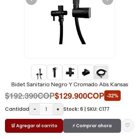
Bidet Sanitario Negro Y Cromado Abs Kansas
$192.390COP
$129.900COP
-32%
Cantidad
Stock: 6 | SKU: C177
-
+
♡
🛒 Agregar al carrito
⚡ Comprar ahora