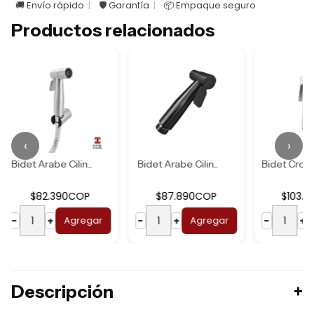
🚚 Envío rápido
🛡️ Garantía
📦 Empaque seguro
Productos relacionados
‹
›
ilin...
Bidet Arabe Cilin...
Bidet Cromado Tri...
90COP
$87.890COP
$103.290COP
Agregar
−
+
Agregar
−
+
Agregar
Descripción