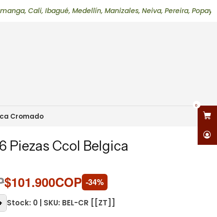
li, Ibagué, Medellín, Manizales, Neiva, Pereira, Popayán, Past
0
gica Cromado
6 Piezas Ccol Belgica
P
$101.900COP
-34%
Stock: 0 | SKU: BEL-CR [[ZT]]
+