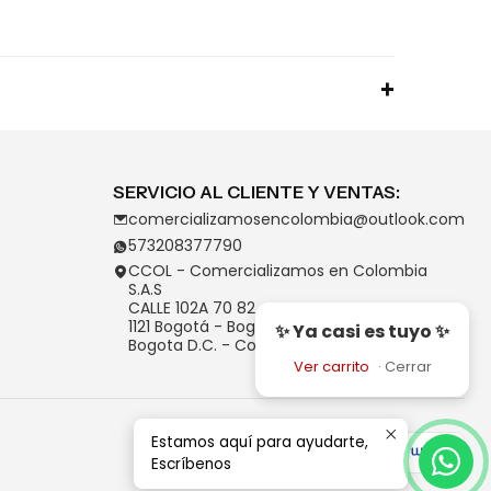
SERVICIO AL CLIENTE Y VENTAS:
comercializamosencolombia@outlook.com
573208377790
CCOL - Comercializamos en Colombia
S.A.S
CALLE 102A 70 82
1121 Bogotá - Bogotá D.C.
✨ Ya casi es tuyo ✨
Bogota D.C. - Colombia
Ver carrito
·
Cerrar
Estamos aquí para ayudarte,
Escríbenos