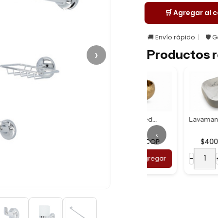
🛒 Agregar al c
🚚 Envío rápido
🛡️ 
›
Productos r
Lavamanos Redondo...
Lavamanos Rectang...
‹
$703.900COP
$400.000COP
Lavamanos Redondo...
−
+
Agregar
−
+
Agrega
69.900COP
+
Agregar