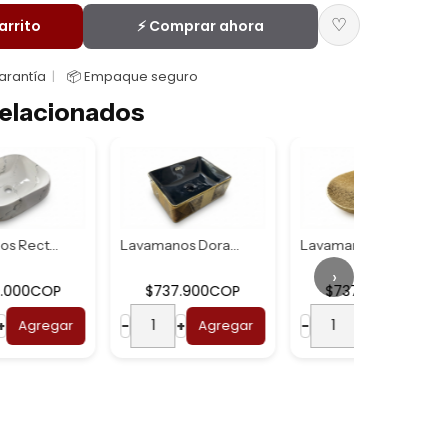
♡
arrito
⚡ Comprar ahora
Garantía
📦 Empaque seguro
elacionados
Lavamanos Dorado ...
Lavamanos Ovalado...
›
$737.900COP
$737.900COP
$
r
−
+
Agregar
−
+
Agregar
−