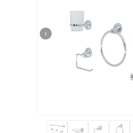
‹
$6
−