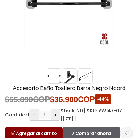
‹
›
Accesorio Baño Toallero Barra Negro Noord
$65.890COP
$36.900COP
-44%
Stock: 20 | SKU: YW147-07
Cantidad
-
+
[[ZT]]
♡
🛒 Agregar al carrito
⚡ Comprar ahora