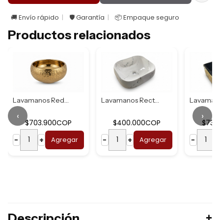
🚚 Envío rápido
🛡️ Garantía
📦 Empaque seguro
Productos relacionados
Lavamanos Redondo...
Lavamanos Rectang...
‹
›
$703.900COP
$400.000COP
$737
−
+
Agregar
−
+
Agregar
−
Descripción