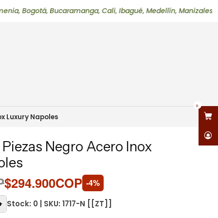
gotá, Bucaramanga, Cali, Ibagué, Medellín, Manizales, Neiva, P
0
ox Luxury Napoles
 Piezas Negro Acero Inox
oles
P
$294.900COP
-4%
Stock: 0 | SKU: 1717-N [[ZT]]
+