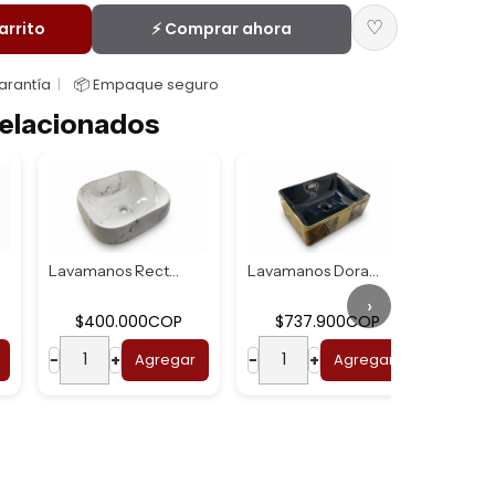
♡
arrito
⚡ Comprar ahora
Garantía
📦 Empaque seguro
elacionados
Lavamanos Rectang...
Lavamanos Dorado ...
›
$400.000COP
$737.900COP
$7
−
+
Agregar
−
+
Agregar
−