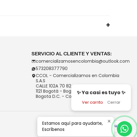
SERVICIO AL CLIENTE Y VENTAS:
comercializamosencolombia@outlook.com
573208377790
CCOL - Comercializamos en Colombia
S.A.S
CALLE 102A 70 82
1121 Bogotá - Bogotá D.C.
✨ Ya casi es tuyo ✨
Bogota D.C. - Colombia
Ver carrito
·
Cerrar
Estamos aquí para ayudarte,
Escríbenos