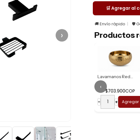
🛒 Agregar al c
🚚 Envío rápido
🛡️ 
›
Productos r
Lavamanos Redondo...
‹
$703.900COP
Lavamanos Redondo...
−
+
Agregar
$669.900COP
−
+
Agregar